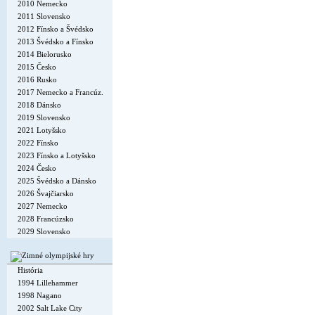
2010 Nemecko
2011 Slovensko
2012 Fínsko a Švédsko
2013 Švédsko a Fínsko
2014 Bielorusko
2015 Česko
2016 Rusko
2017 Nemecko a Francúz.
2018 Dánsko
2019 Slovensko
2021 Lotyšsko
2022 Fínsko
2023 Fínsko a Lotyšsko
2024 Česko
2025 Švédsko a Dánsko
2026 Švajčiarsko
2027 Nemecko
2028 Francúzsko
2029 Slovensko
História
1994 Lillehammer
1998 Nagano
2002 Salt Lake City