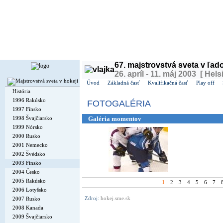
Dnes je
sobota
8. august 2026, 20:47 | Meniny má
Oskár
, v ČR
Soběslav
| Zajtra má
Ľubo
67. majstrovstvá sveta v ľa
26. apríl - 11. máj 2003 [ Hels
Úvod
Základná časť
Kvalifikačná časť
Play off
História
1996 Rakúsko
FOTOGALÉRIA
1997 Fínsko
1998 Švajčiarsko
Galéria momentov
1999 Nórsko
2000 Rusko
2001 Nemecko
2002 Švédsko
2003 Fínsko
2004 Česko
2005 Rakúsko
1
2
3
4
5
6
7
2006 Lotyšsko
Zdroj:
hokej.sme.sk
2007 Rusko
2008 Kanada
2009 Švajčiarsko