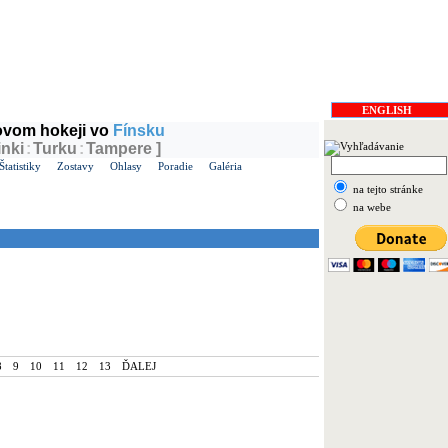
míra
, v ČR
Roman
ENGLISH
dovom hokeji vo
Fínsku
inki
:
Turku
:
Tampere ]
Štatistiky
Zostavy
Ohlasy
Poradie
Galéria
na tejto stránke
na webe
8
9
10
11
12
13
ĎALEJ