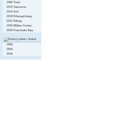
2006 Turín
2010 Vancouver
2014 Soči
2018 Pchjongčchang
2022 Peking
2026 Miláno Cortina
2030 Francúzske Alpy
1996
2004
2016
Copyright © 2002-26
Flexi Systems
.
Info
. Time 0.006 s