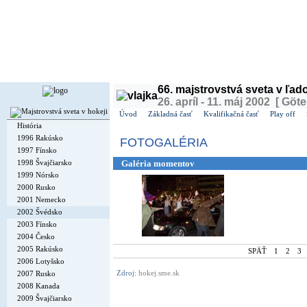
Dnes je
nedeľa
9. august 2026, 12:20 | Meniny má
Ľubomíra
, v ČR
Roman
| Zajtra má
Vav
66. majstrovstvá sveta v ľa
26. apríl - 11. máj 2002 [ Göt
Úvod
Základná časť
Kvalifikačná časť
Play off
História
1996 Rakúsko
FOTOGALÉRIA
1997 Fínsko
1998 Švajčiarsko
Galéria momentov
1999 Nórsko
2000 Rusko
2001 Nemecko
2002 Švédsko
2003 Fínsko
2004 Česko
2005 Rakúsko
SPÄŤ
1
2
3
2006 Lotyšsko
Zdroj:
hokej.sme.sk
2007 Rusko
2008 Kanada
2009 Švajčiarsko