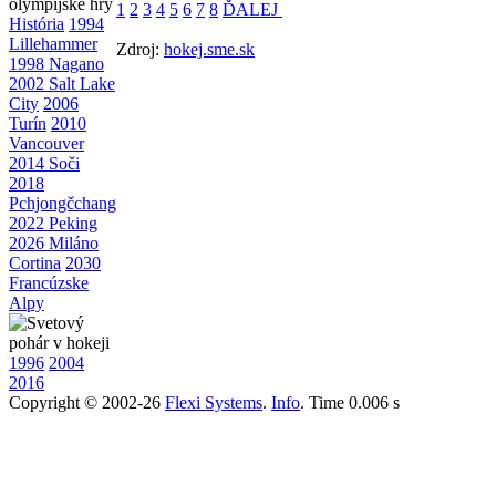
1
2
3
4
5
6
7
8
ĎALEJ
História
1994
Lillehammer
Zdroj:
hokej.sme.sk
1998 Nagano
2002 Salt Lake
City
2006
Turín
2010
Vancouver
2014 Soči
2018
Pchjongčchang
2022 Peking
2026 Miláno
Cortina
2030
Francúzske
Alpy
1996
2004
2016
Copyright © 2002-26
Flexi Systems
.
Info
. Time 0.006 s