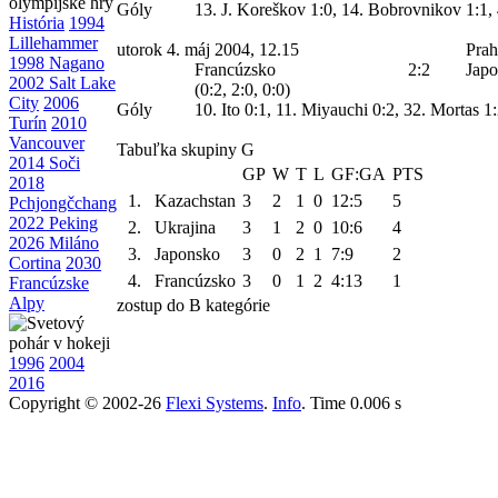
Góly
13. J. Koreškov 1:0, 14. Bobrovnikov 1:1, 
História
1994
Lillehammer
utorok 4. máj 2004, 12.15
Prah
1998 Nagano
Francúzsko
2:2
Jap
2002 Salt Lake
(0:2, 2:0, 0:0)
City
2006
Góly
10. Ito 0:1, 11. Miyauchi 0:2, 32. Mortas 1
Turín
2010
Vancouver
Tabuľka skupiny G
2014 Soči
GP
W
T
L
GF:GA
PTS
2018
1.
Kazachstan
3
2
1
0
12:5
5
Pchjongčchang
2022 Peking
2.
Ukrajina
3
1
2
0
10:6
4
2026 Miláno
3.
Japonsko
3
0
2
1
7:9
2
Cortina
2030
4.
Francúzsko
3
0
1
2
4:13
1
Francúzske
Alpy
zostup do B kategórie
1996
2004
2016
Copyright © 2002-26
Flexi Systems
.
Info
. Time 0.006 s