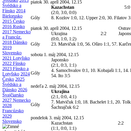
Švédsko
2013
piatok 30. apríl 2004, 12.15
Švédsko a
Kazachstan
5:0
Fínsko
2014
(2:0, 3:0, 0:0)
Bielorusko
Góly
8. Kozlov 1:0, 12. Upper 2:0, 30. Filatov 3
2015 Česko
2016 Rusko
piatok 30. apríl 2004, 12.15
Ostrav
2017 Nemecko
Ukrajina
2:2
Japon
a Francúz.
(0:0, 1:0, 1:2)
2018 Dánsko
Góly
23. Matvičuk 1:0, 56. Oširo 1:1, 57. Karče
2019
Slovensko
sobota 1. máj 2004, 12.15
2021 Lotyšsko
Japonsko
2022 Fínsko
(2:1, 0:3, 1:1)
2023 Fínsko a
4. Samochvalov 0:1, 10. Kobajaši 1:1, 14. 
Góly
Lotyšsko
2024
54. Ito 3:5
Česko
2025
Švédsko a
nedeľa 2. máj 2004, 12.15
Dánsko
2026
Ukrajina
Švajčiarsko
(2:1, 0:0, 4:1)
2027 Nemecko
7. Matvičuk 1:0, 18. Bachelet 1:1, 20. Tolk
Góly
2028
Šachrajčuk 6:2
Francúzsko
2029
pondelok 3. máj 2004, 12.15
Slovensko
Kazachstan
2:2
(1:1, 0:0, 1:1)