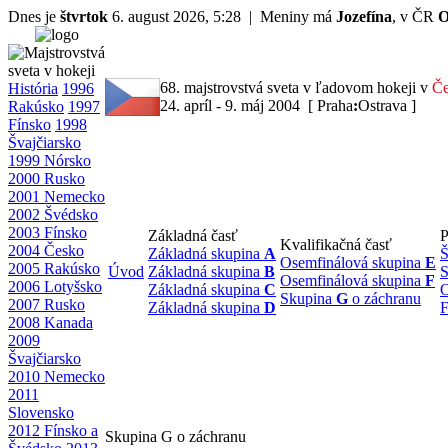
Dnes je
štvrtok
6. august 2026, 5:28 | Meniny má
Jozefína
, v ČR
O
68. majstrovstvá sveta v ľadovom hokeji v
Če
História
1996
24. apríl - 9. máj 2004 [ Praha
:
Ostrava ]
Rakúsko
1997
Fínsko
1998
Švajčiarsko
1999 Nórsko
2000 Rusko
2001 Nemecko
2002 Švédsko
2003 Fínsko
Základná časť
P
Kvalifikačná časť
2004 Česko
Základná skupina
A
Š
Osemfinálová skupina
E
2005 Rakúsko
Úvod
Základná skupina
B
S
Osemfinálová skupina
F
2006 Lotyšsko
Základná skupina
C
O
Skupina
G
o záchranu
2007 Rusko
Základná skupina
D
F
2008 Kanada
2009
Švajčiarsko
2010 Nemecko
2011
Slovensko
2012 Fínsko a
Skupina G o záchranu