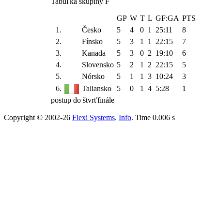
Tabuľka skupiny F
GP
W
T
L
GF:GA
PTS
1.
Česko
5
4
0
1
25:11
8
2.
Fínsko
5
3
1
1
22:15
7
3.
Kanada
5
3
0
2
19:10
6
4.
Slovensko
5
2
1
2
22:15
5
5.
Nórsko
5
1
1
3
10:24
3
6.
Taliansko
5
0
1
4
5:28
1
postup do štvrťfinále
Copyright © 2002-26
Flexi Systems
.
Info
. Time 0.006 s