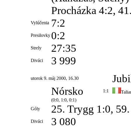
Procházka 4:2, 41.
7:2
Vylúčenia
0:2
Presilovky
27:35
Strely
3 999
Diváci
Jubi
utorok 9. máj 2000, 16.30
Nórsko
1:1
Talia
(0:0, 1:0, 0:1)
25. Trygg 1:0, 59.
Góly
3 080
Diváci