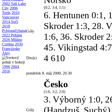
2002 Salt Lake
(0:2, 3:4, 1:1)
City
2006
6. Hentunen 0:1, 1
Turín
2010
Vancouver
2014 Soči
Skroder 1:3, 28. V
2018
Pchjongčchang
Góly
1:6, 36. Skroder 
2022 Peking
2026 Miláno
Cortina
2030
45. Vikingstad 4:7
Francúzske
Alpy
4 610
Diváci
1996
2004
2016
pondelok 8. máj 2000, 20.30
Česko
(1:0, 3:2, 2:0)
3. Výborný 1:0, 26
(Handzuš, Suchý)
Góly