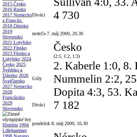
Sullivan 4:0, 33. 
2015 Česko
2016 Rusko
4 730
2017 Nemecko
Diváci
a Francúz.
2018 Dánsko
2019
nedeľa 7. máj 2000, 20.30
Slovensko
2021 Lotyšsko
Česko
2022 Fínsko
2023 Fínsko a
(2:1, 1:2, 1:3)
Lotyšsko
2024
2. Kaberle 1:0, 8.
Česko
2025
Švédsko a
Nummelin 2:2, 25.
Dánsko
2026
Góly
Švajčiarsko
2027 Nemecko
Dopita 4:3, 53. Ka
2028
Francúzsko
7 182
2029
Diváci
Slovensko
pondelok 8. máj 2000, 16.30
História
1994
Lillehammer
Nórsko
1998 Nagano