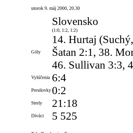
utorok 9. máj 2000, 20.30
Slovensko
(1:0, 1:2, 1:2)
14.
Hurtaj (Suchý
Šatan
2:1, 38. Mor
Góly
46. Sullivan 3:3, 
6:4
Vylúčenia
0:2
Presilovky
21:18
Strely
5 525
Diváci