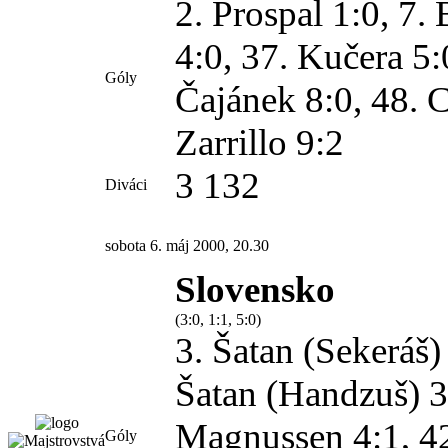
2. Prospal 1:0, 7.
4:0, 37. Kučera 5:
Góly
Čajánek 8:0, 48. C
Zarrillo 9:2
3 132
Diváci
sobota 6. máj 2000, 20.30
Slovensko
(3:0, 1:1, 5:0)
3.
Šatan (Sekeráš)
Šatan (Handzuš)
3
Magnussen 4:1, 4
Góly