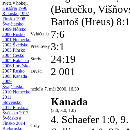
(Bartečko, Višňov
História
1996
Rakúsko
1997
Bartoš (Hreus)
8:1
Fínsko
1998
Švajčiarsko
1999 Nórsko
7:6
Vylúčenia
2000 Rusko
2001 Nemecko
3:1
2002 Švédsko
Presilovky
2003 Fínsko
2004 Česko
24:19
Strely
2005 Rakúsko
2006 Lotyšsko
2 001
2007 Rusko
Diváci
2008 Kanada
2009
Švajčiarsko
nedeľa 7. máj 2000, 16.30
2010 Nemecko
2011
Kanada
Slovensko
2012 Fínsko a
(2:0, 3:0, 1:0)
Švédsko
2013
4. Schaefer 1:0, 9.
Švédsko a
Fínsko
2014
Góly
Bielorusko