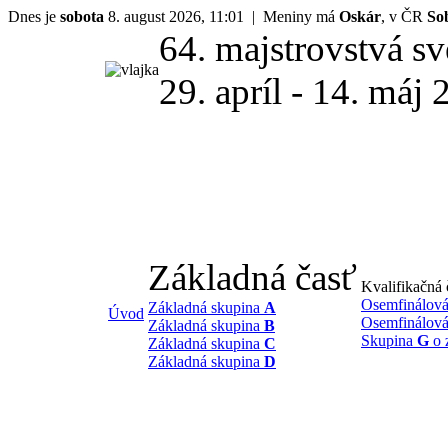
Dnes je
sobota
8. august 2026, 11:01 | Meniny má
Oskár
, v ČR
So
64. majstrovstvá s
29. apríl - 14. máj
Základná časť
Kvalifikačná 
Osemfinálová
Základná skupina
A
Úvod
Osemfinálová
Základná skupina
B
Skupina
G
o 
Základná skupina
C
Základná skupina
D