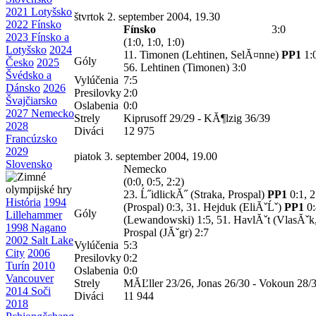
2021 Lotyšsko
štvrtok 2. september 2004, 19.30
2022 Fínsko
Fínsko
3:0
2023 Fínsko a
(1:0, 1:0, 1:0)
Lotyšsko
2024
11. Timonen (Lehtinen, SelĂ¤nne)
PP1
1:0
Góly
Česko
2025
56. Lehtinen (Timonen) 3:0
Švédsko a
Vylúčenia
7:5
Dánsko
2026
Presilovky
2:0
Švajčiarsko
Oslabenia
0:0
2027 Nemecko
Strely
Kiprusoff 29/29 - KĂ¶lzig 36/39
2028
Diváci
12 975
Francúzsko
2029
piatok 3. september 2004, 19.00
Slovensko
Nemecko
(0:0, 0:5, 2:2)
23.
Ĺ˝idlickĂ˝ (Straka, Prospal)
PP1
0:1, 
História
1994
(Prospal)
0:3, 31.
Hejduk (EliĂˇĹˇ)
PP1
0:
Góly
Lillehammer
(Lewandowski) 1:5, 51.
HavlĂˇt (VlasĂˇk
1998 Nagano
Prospal (JĂˇgr)
2:7
2002 Salt Lake
Vylúčenia
5:3
City
2006
Presilovky
0:2
Turín
2010
Oslabenia
0:0
Vancouver
Strely
MĂĽller 23/26, Jonas 26/30 - Vokoun 28/
2014 Soči
Diváci
11 944
2018