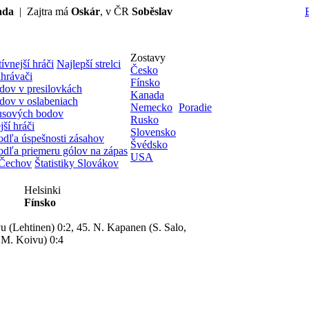
ada
| Zajtra má
Oskár
, v ČR
Soběslav
Zostavy
ívnejší hráči
Najlepší strelci
Česko
ahrávači
Fínsko
dov v presilovkách
Kanada
dov v oslabeniach
Nemecko
Poradie
lusových bodov
Rusko
jší hráči
Slovensko
odľa úspešnosti zásahov
Švédsko
odľa priemeru gólov na zápas
USA
y Čechov
Štatistiky Slovákov
Helsinki
Fínsko
u (Lehtinen) 0:2, 45. N. Kapanen (S. Salo,
 M. Koivu) 0:4