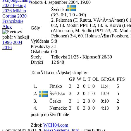
Pchjongčchang
sobota 4. september 2004, 19.00
2022 Peking
Švédsko
2026 Miláno
(3:3, 0:1, 1:0 - 0:0)
Cortina
2030
2. Peltonen (T. Ruutu, VĂ¤Ă¤nĂ¤nen) 0
Francúzske
0:2, 13. Modin
PP1
1:2, 13. S. Koivu (Leh
Alpy
Góly
(Alfredsson, M. Sudin)
PP1
2:3, 20. Modin
Peltonen) 3:4, 60. HolmstrĂ¶m (Forsberg
Vylúčenia
5:8
1996
2004
Presilovky
3:1
2016
Oslabenia
0:0
Strely
Tellqvist 21/25 - Kiprusoff 26/30
Diváci
12 948
TabuÄľka eurĂłpskej skupiny
GP
W
L
T
OL
GF:GA
PTS
1.
Fínsko
3
2
0
1
0
11:4
5
2.
Švédsko
3
2
0
1
0
13:9
5
3.
Česko
3
1
2
0
0
8:10
2
4.
Nemecko
3
0
3
0
0
4:13
0
postup do štvrťfinále
Zdroj:
WCH04.com
Copyright © 2002-26
Flexi Systems
.
Info
. Time 0.006 s