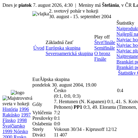
Dnes je
piatok
7. august 2026, 4:30 | Meniny má
Štefánia
, v ČR
L
2. svetový pohár v hokeji
30. august - 15. september 2004
Štatistiky
Najprodukt
Najlepší n
Play off
Najviac bo
Základná časť
Štvrťfinále
Najviac bo
Úvod
Európska skupina
Semifinále
Najviac p
Severoamerická skupina
O bronz
Najtrestane
Finále
Brankári p
Brankári p
Štatistik
EurĂłpska skupina
pondelok 30. august 2004, 19.00
Česko
0:4
(0:1, 0:0, 0:3)
7. Hentunen (N. Kapanen) 0:1, 41. S. Koiv
Góly
Peltonen)
PP1
0:3, 49. Eloranta (Timonen,
História
1996
Vylúčenia
7:2
Rakúsko
1997
Presilovky
0:1
Fínsko
1998
Oslabenia
0:0
Švajčiarsko
Strely
Vokoun 30/34 - Kiprusoff 12/12
1999 Nórsko
Diváci
11 407
2000 Rusko