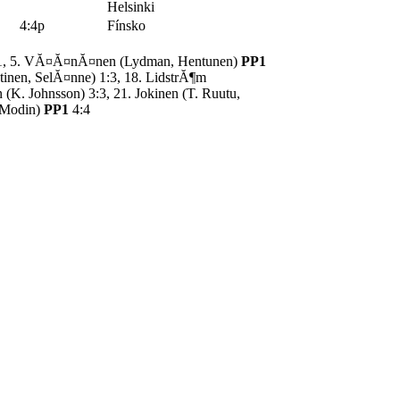
Helsinki
4:4p
Fínsko
:1, 5. VĂ¤Ă¤nĂ¤nen (Lydman, Hentunen)
PP1
tinen, SelĂ¤nne) 1:3, 18. LidstrĂ¶m
 (K. Johnsson) 3:3, 21. Jokinen (T. Ruutu,
, Modin)
PP1
4:4