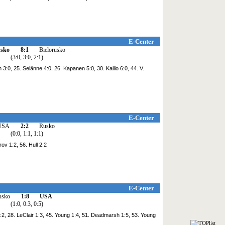
E-Center
nsko
8:1
Bielorusko
(3:0, 3:0, 2:1)
 3:0, 25. Selänne 4:0, 26. Kapanen 5:0, 30. Kallio 6:0, 44. V.
E-Center
USA
2:2
Rusko
(0:0, 1:1, 1:1)
ov 1:2, 56. Hull 2:2
E-Center
usko
1:8
USA
(1:0, 0:3, 0:5)
 1:2, 28. LeClair 1:3, 45. Young 1:4, 51. Deadmarsh 1:5, 53. Young