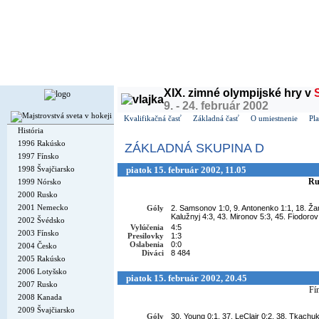
Dnes je
piatok
7. august 2026, 22:07 | Meniny má
Štefánia
, v ČR
Lada
| Zajtra má
Oskár
,
XIX. zimné olympijské hry v
9. - 24. február 2002
Kvalifikačná časť
Základná časť
O umiestnenie
Pla
História
1996 Rakúsko
ZÁKLADNÁ SKUPINA D
1997 Fínsko
1998 Švajčiarsko
piatok 15. február 2002, 11.05
Ru
1999 Nórsko
2000 Rusko
2001 Nemecko
Góly
2. Samsonov 1:0, 9. Antonenko 1:1, 18. Žam
Kalužnyj 4:3, 43. Mironov 5:3, 45. Fiodorov 
2002 Švédsko
Vylúčenia
4:5
2003 Fínsko
Presilovky
1:3
Oslabenia
0:0
2004 Česko
Diváci
8 484
2005 Rakúsko
2006 Lotyšsko
piatok 15. február 2002, 20.45
2007 Rusko
Fí
2008 Kanada
2009 Švajčiarsko
Góly
30. Young 0:1, 37. LeClair 0:2, 38. Tkachuk 