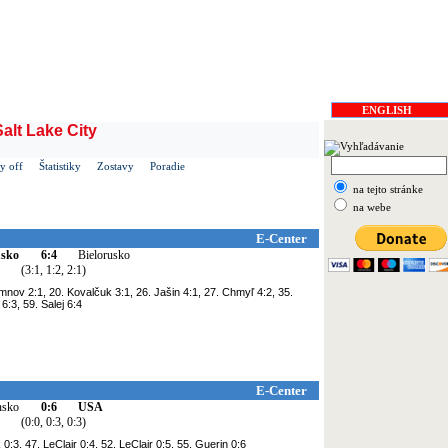
 v ČR
Soběslav
ENGLISH
Salt Lake City
y off
Štatistiky
Zostavy
Poradie
na tejto stránke
na webe
E-Center
sko
6:4
Bielorusko
(3:1, 1:2, 2:1)
nov 2:1, 20. Kovalčuk 3:1, 26. Jašin 4:1, 27. Chmyľ 4:2, 35.
6:3, 59. Salej 6:4
E-Center
nsko
0:6
USA
(0:0, 0:3, 0:3)
0:3, 47. LeClair 0:4, 52. LeClair 0:5, 55. Guerin 0:6