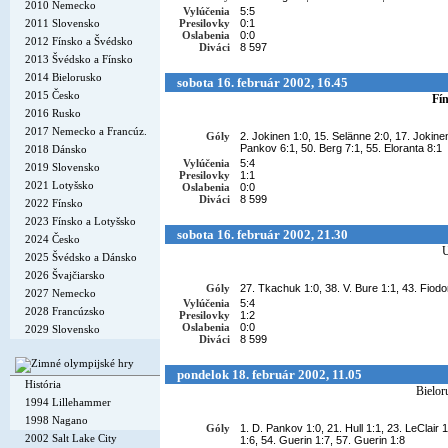
2010 Nemecko
Vylúčenia
5:5
2011 Slovensko
Presilovky
0:1
Oslabenia
0:0
2012 Fínsko a Švédsko
Diváci
8 597
2013 Švédsko a Fínsko
2014 Bielorusko
sobota 16. február 2002, 16.45
2015 Česko
Fí
2016 Rusko
2017 Nemecko a Francúz.
Góly
2. Jokinen 1:0, 15. Selänne 2:0, 17. Jokinen
Pankov 6:1, 50. Berg 7:1, 55. Eloranta 8:1
2018 Dánsko
Vylúčenia
5:4
2019 Slovensko
Presilovky
1:1
2021 Lotyšsko
Oslabenia
0:0
Diváci
8 599
2022 Fínsko
2023 Fínsko a Lotyšsko
sobota 16. február 2002, 21.30
2024 Česko
2025 Švédsko a Dánsko
2026 Švajčiarsko
Góly
27. Tkachuk 1:0, 38. V. Bure 1:1, 43. Fiodor
2027 Nemecko
Vylúčenia
5:4
2028 Francúzsko
Presilovky
1:2
Oslabenia
0:0
2029 Slovensko
Diváci
8 599
pondelok 18. február 2002, 11.05
História
Bielor
1994 Lillehammer
1998 Nagano
Góly
1. D. Pankov 1:0, 21. Hull 1:1, 23. LeClair
2002 Salt Lake City
1:6, 54. Guerin 1:7, 57. Guerin 1:8