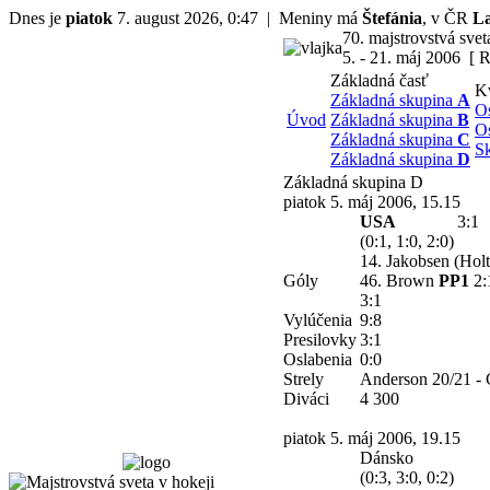
Dnes je
piatok
7. august 2026, 0:47 | Meniny má
Štefánia
, v ČR
L
70. majstrovstvá sve
5. - 21. máj 2006 [ R
Základná časť
Kv
Základná skupina
A
O
Úvod
Základná skupina
B
O
Základná skupina
C
S
Základná skupina
D
Základná skupina D
piatok 5. máj 2006, 15.15
USA
3:1
(0:1, 1:0, 2:0)
14. Jakobsen (Hol
Góly
46. Brown
PP1
2:
3:1
Vylúčenia
9:8
Presilovky
3:1
Oslabenia
0:0
Strely
Anderson 20/21 - 
Diváci
4 300
piatok 5. máj 2006, 19.15
Dánsko
(0:3, 3:0, 0:2)