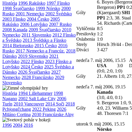
6. Boyes (Bergeron
História
1996 Rakúsko
1997 Fínsko
Bergeron)
PP1
0:2
1998 Švajčiarsko
1999 Nórsko
2000
Góly
(Kjaergaard)
SH1
Rusko
2001 Nemecko
2002 Švédsko
PP1
2:3, 38. Staal
2003 Fínsko
2004 Česko
2005
54. Richards (Cart
Rakúsko
2006 Lotyšsko
2007 Rusko
Vylúčenia
8:5
2008 Kanada
2009 Švajčiarsko
2010
Presilovky
1:2
Nemecko
2011 Slovensko
2012 Fínsko
Oslabenia
1:0
a Švédsko
2013 Švédsko a Fínsko
Strely
Hirsch 39/44 - De
2014 Bielorusko
2015 Česko
2016
Diváci
3 427
Rusko
2017 Nemecko a Francúz.
2018
Dánsko
2019 Slovensko
2021
nedeľa 7. máj 2006, 15.15
A
Lotyšsko
2022 Fínsko
2023 Fínsko a
USA
3:0
D
Lotyšsko
2024 Česko
2025 Švédsko a
(0:0, 2:0, 1:0)
Dánsko
2026 Švajčiarsko
2027
Góly
21. Alberts 1:0, 27
Nemecko
2028 Francúzsko
2029
Slovensko
nedeľa 7. máj 2006, 19.15
Kanada
História
1994 Lillehammer
1998
(3:0, 4:0, 0:1)
Nagano
2002 Salt Lake City
2006
9. Bergeron 1:0, 9
Turín
2010 Vancouver
2014 Soči
2018
Góly
4:0, 23. Williams 
Pchjongčchang
2022 Peking
2026
48. Thoresen 7:1
Miláno Cortina
2030 Francúzske Alpy
utorok 9. máj 2006, 15.15
1996
2004
2016
Nórsko