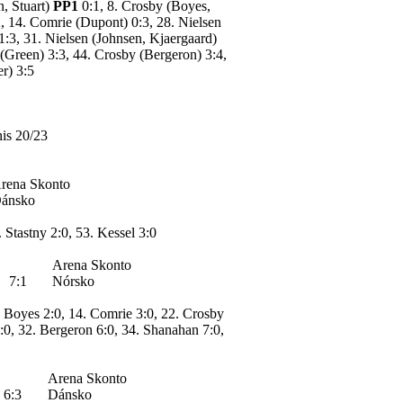
, Stuart)
PP1
0:1, 8. Crosby (Boyes,
, 14. Comrie (Dupont) 0:3, 28. Nielsen
1:3, 31. Nielsen (Johnsen, Kjaergaard)
 (Green) 3:3, 44. Crosby (Bergeron) 3:4,
er) 3:5
nis 20/23
rena Skonto
ánsko
. Stastny 2:0, 53. Kessel 3:0
Arena Skonto
7:1
Nórsko
. Boyes 2:0, 14. Comrie 3:0, 22. Crosby
5:0, 32. Bergeron 6:0, 34. Shanahan 7:0,
Arena Skonto
6:3
Dánsko