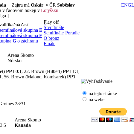
ada
| Zajtra má
Oskár
, v ČR
Soběslav
ENGL
ta v ľadovom hokeji v
Lotyšsku
iga ]
Play off
alifikačná časť
Štvrťfinále
semfinálová skupina
E
Semifinále
Poradie
semfinálová skupina
F
O bronz
kupina
G
o záchranu
Finále
Arena Skonto
Nórsko
tet)
PP1
0:1, 22. Brown (Hilbert)
PP1
1:1,
1, 56. Brown (Malone, Komisarek)
PP1
na tejto stránke
na webe
Grotnes 28/31
Arena Skonto
3:5
Kanada