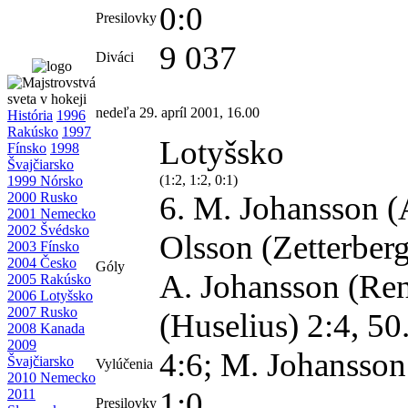
0:0
Presilovky
9 037
Diváci
nedeľa 29. apríl 2001, 16.00
História
1996
Rakúsko
1997
Lotyšsko
Fínsko
1998
Švajčiarsko
(1:2, 1:2, 0:1)
1999 Nórsko
2000 Rusko
6. M. Johansson (A
2001 Nemecko
2002 Švédsko
Olsson (Zetterberg
2003 Fínsko
2004 Česko
Góly
A. Johansson (Ren
2005 Rakúsko
2006 Lotyšsko
2007 Rusko
(Huselius) 2:4, 50
2008 Kanada
2009
4:6; M. Johansso
Švajčiarsko
Vylúčenia
2010 Nemecko
1:0
2011
Presilovky