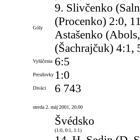
9. Slivčenko (Saln
(Procenko) 2:0, 11
Góly
Astašenko (Abols,
(Šachrajčuk) 4:1, 
6:5
Vylúčenia
1:0
Presilovky
6 743
Diváci
streda 2. máj 2001, 20.00
Švédsko
(1:0, 0:1, 1:1)
14. H. Sedin (D. 