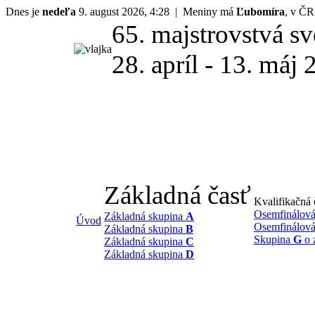
Dnes je
nedeľa
9. august 2026, 4:28 | Meniny má
Ľubomíra
, v Č
65. majstrovstvá s
28. apríl - 13. má
Základná časť
Kvalifikačná 
Osemfinálová
Základná skupina
A
Úvod
Osemfinálová
Základná skupina
B
Skupina
G
o 
Základná skupina
C
Základná skupina
D