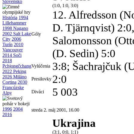
Slovensko
(1:0, 1:0, 3:0)
12. Alfredsson (N
História
1994
Lillehammer
D. Tjärnqvist) 2:0
1998 Nagano
2002 Salt Lake
Góly
Salomonsson (Otto
City
2006
Turín
2010
Vancouver
(D. Sedin) 5:0
2014 Soči
2018
3:8; Šachrajčuk 
Pchjongčchang
Vylúčenia
2022 Peking
2:0
2026 Miláno
Presilovky
Cortina
2030
Francúzske
5 003
Diváci
Alpy
1996
2004
streda 2. máj 2001, 16.00
2016
Ukrajina
(3:1, 0:0, 1:1)