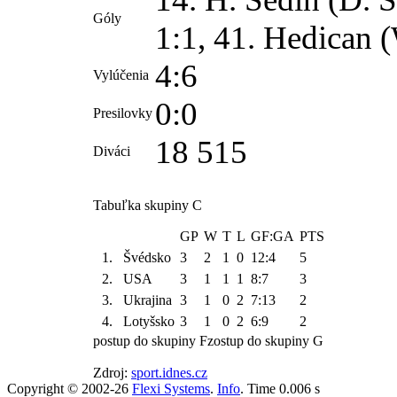
Góly
1:1, 41. Hedican (
4:6
Vylúčenia
0:0
Presilovky
18 515
Diváci
Tabuľka skupiny C
GP
W
T
L
GF:GA
PTS
1.
Švédsko
3
2
1
0
12:4
5
2.
USA
3
1
1
1
8:7
3
3.
Ukrajina
3
1
0
2
7:13
2
4.
Lotyšsko
3
1
0
2
6:9
2
postup do skupiny F
zostup do skupiny G
Zdroj:
sport.idnes.cz
Copyright © 2002-26
Flexi Systems
.
Info
. Time 0.006 s