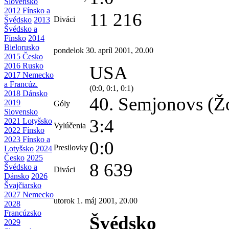
Slovensko
2012 Fínsko a
11 216
Diváci
Švédsko
2013
Švédsko a
Fínsko
2014
Bielorusko
pondelok 30. apríl 2001, 20.00
2015 Česko
2016 Rusko
USA
2017 Nemecko
a Francúz.
(0:0, 0:1, 0:1)
2018 Dánsko
40. Semjonovs (Žo
2019
Góly
Slovensko
3:4
2021 Lotyšsko
Vylúčenia
2022 Fínsko
2023 Fínsko a
0:0
Presilovky
Lotyšsko
2024
Česko
2025
8 639
Švédsko a
Diváci
Dánsko
2026
Švajčiarsko
2027 Nemecko
utorok 1. máj 2001, 20.00
2028
Francúzsko
Švédsko
2029