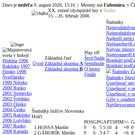
Dnes je
nedeľa
9. august 2026, 15:16 | Meniny má
Ľubomíra
, v 
XX. zimné olympijské hry v
Turíne
15. - 26. február 2006
Štatistiky
Najproduktívne
Najproduktívne
Najlepší strelci
Najúspešnejší 
Najviac pluso
Play off
Najtrestanejší h
Základná časť
Štvrťfinále
Brankári podľa
História
1996
Úvod
Základná skupina
A
Semifinále
Brankári podľa
Rakúsko
1997
Základná skupina
B
O bronz
Fínsko
1998
Štatistiky 
Finále
Švajčiarsko
Štatistiky Slo
1999 Nórsko
Úspešnosť str
2000 Rusko
Úspešnosť v pr
2001 Nemecko
Úspešnosť v o
2002 Švédsko
Góly v oslaben
2003 Fínsko
Navštevovano
2004 Česko
Štatistiky hráčov Slovenska
2005 Rakúsko
Hráči
2006 Lotyšsko
POS
GP
G
A
PTS
PIM
+/-
G
2007 Rusko
1.
HOSSA Marián
F
6
5
5
10
4
+9
0
2008 Kanada
2.
GÁBORÍK Marián
F
6
3
4
7
4
+6
0