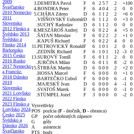
2009
3.
DEMITRA Pavol
F
6
2
5
7
2
+10
0
Švajčiarsko
4.
BONDRA Peter
F
6
4
0
4
2
0
0
2010 Nemecko
5.
CHÁRA Zdeno
D
6
1
1
2
2
+6
0
2011
.
VIŠŇOVSKÝ Ľubomír
D
6
1
1
2
0
+3
0
Slovensko
.
SUCHÝ Radoslav
D
6
1
1
2
0
0
0
2012 Fínsko a
8.
MESZÁROŠ Andrej
D
6
0
2
2
4
+5
0
Švédsko
2013
.
ŠATAN Miroslav
F
6
0
2
2
2
+1
0
Švédsko a
.
KAPUŠ Richard
F
6
0
2
2
4
0
0
Fínsko
2014
11.
PETROVICKÝ Ronald
F
6
1
0
1
2
0
0
Bielorusko
.
ZEDNÍK Richard
F
6
1
0
1
12
-3
0
2015 Česko
13.
SUROVÝ Tomíš
F
6
0
1
1
2
0
0
2016 Rusko
.
JURČINA Milan
D
6
0
1
1
8
-2
0
2017 Nemecko
15.
ŠTRBÁK Martin
D
6
0
0
0
2
+2
0
a Francúz.
.
HOSSA Marcel
F
6
0
0
0
0
+1
0
2018 Dánsko
.
BARTEČKO Ľuboš
F
6
0
0
0
6
-1
0
2019
.
MAJESKÝ Ivan
D
6
0
0
0
4
-1
0
Slovensko
.
SVATOŠ Marek
F
6
0
0
0
0
-1
0
2021 Lotyšsko
.
STÜMPEL Jozef
F
3
0
0
0
0
-2
0
2022 Fínsko
2023 Fínsko a
Vysvetlivky
Lotyšsko
2024
POS
pozícia (
F
- útočník,
D
- obranca)
Česko
2025
GP
počet odohratých zápasov
Švédsko a
G
góly
Dánsko
2026
A
asistencie
Švajčiarsko
PTS
body