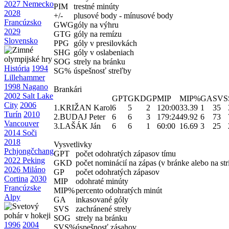
2027 Nemecko
PIM
trestné minúty
2028
+/-
plusové body - mínusové body
Francúzsko
GWG
góly na výhru
2029
GTG
góly na remízu
Slovensko
PPG
góly v presilovkách
SHG
góly v oslabeniach
SOG
strely na bránku
História
1994
SG%
úspešnosť streľby
Lillehammer
1998 Nagano
Brankári
2002 Salt Lake
GPT
GKD
GP
MIP
MIP%
GA
SVS
City
2006
1.
KRIŽAN Karol
6
5
2
120:00
33.39
1
35
Turín
2010
2.
BUDAJ Peter
6
6
3
179:24
49.92
6
73
Vancouver
3.
LAŠÁK Ján
6
6
1
60:00
16.69
3
25
2014 Soči
2018
Vysvetlivky
Pchjongčchang
GPT
počet odohratých zápasov tímu
2022 Peking
GKD
počet nominácií na zápas (v bránke alebo na str
2026 Miláno
GP
počet odohratých zápasov
Cortina
2030
MIP
odohraté minúty
Francúzske
MIP%
percento odohratých minút
Alpy
GA
inkasované góly
SVS
zachránené strely
SOG
strely na bránku
1996
2004
SVS%
úspešnosť zásahov