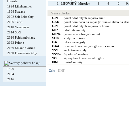
História
3.
LIPOVSKÝ, Miroslav
9
4
0
0
1994 Lillehammer
1998 Nagano
Vysvetlivky
2002 Salt Lake City
GPT
počet odohratých zápasov tímu
2006 Turín
GKD
počet nominácií na zápas (v bránke alebo na stri
GPI
počet odohratých zápasov v bráne
2010 Vancouver
MIP
odohraté minúty
2014 Soči
MIP%
percento odohratých minút
2018 Pchjongčchang
SOG
strely na bránku
GA
inkasované góly
2022 Peking
GAA
priemer inkasovaných gólov na zápas
2026 Miláno Cortina
SVS
zachránené strely
2030 Francúzske Alpy
SVS%
úspešnosť zásahov
SO
zápasy bez inkasovaného gólu
PIM
trestné minúty
1996
Zdroj:
IIHF
2004
2016
Copyright © 2002-26
Flexi Systems
.
Info
. Time 0.004 s