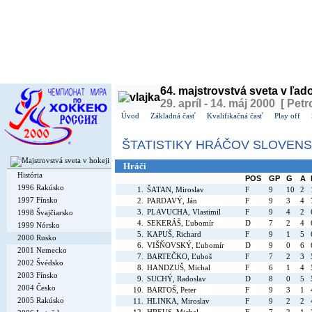
Dnes je
nedeľa
9. august 2026, 0:00 | Meniny má
Ľubomíra
, v ČR
Roman
| Zajtra má
Vavr
64. majstrovstvá sveta v ľa
29. apríl - 14. máj 2000 [ Petr
Úvod
Základná časť
Kvalifikačná časť
Play off
ŠTATISTIKY HRÁČOV SLOVEN
Hráči
História
POS
GP
G
A
1996 Rakúsko
1.
ŠATAN, Miroslav
F
9
10
2
1997 Fínsko
2.
PARDAVÝ, Ján
F
9
3
4
3.
PLAVUCHA, Vlastimil
F
9
4
2
1998 Švajčiarsko
4.
SEKERÁŠ, Ľubomír
D
7
2
4
1999 Nórsko
5.
KAPUŠ, Richard
F
9
1
5
2000 Rusko
6.
VIŠŇOVSKÝ, Ľubomír
D
9
0
6
2001 Nemecko
7.
BARTEČKO, Ľuboš
F
7
2
3
2002 Švédsko
8.
HANDZUŠ, Michal
F
6
1
4
2003 Fínsko
9.
SUCHÝ, Radoslav
D
8
0
5
2004 Česko
10.
BARTOŠ, Peter
F
9
3
1
2005 Rakúsko
11.
HLINKA, Miroslav
F
9
2
2