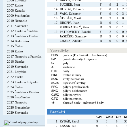
12.
HREUS, Michal
F
7
2
1
2006 Lotyšsko
.
PUCHER, Peter
F
9
2
1
2007 Rusko
14.
HURTAJ, Ľubomír
F
8
1
2
2008 Kanada
15.
VAIC, Ľubomír
F
9
0
3
2009 Švajčiarsko
16.
ŠTRBÁK, Martin
D
3
1
0
2010 Nemecko
17.
DROPPA, Ivan
D
9
0
1
2011 Slovensko
.
PODHRADSKÝ, Peter
D
9
0
1
2012 Fínsko a Švédsko
19.
PETROVICKÝ, Ronald
F
2
0
0
2013 Švédsko a Fínsko
.
JASEČKO, Stanislav
D
9
0
0
.
CHÁRA, Zdenko
D
9
0
0
2014 Bielorusko
2015 Česko
Vysvetlivky
2016 Rusko
POS
pozícia (
F
- útočník,
D
- obranca)
2017 Nemecko a Francúz.
GP
počet odohratých zápasov
2018 Dánsko
G
góly
2019 Slovensko
A
asistencie
PTS
body
2021 Lotyšsko
PIM
trestné minúty
2022 Fínsko
SOG
strely na bránku
2023 Fínsko a Lotyšsko
SG%
úspešnosť streľby
PPG
góly v presilovkách
2024 Česko
SHG
góly v oslabeniach
2025 Švédsko a Dánsko
GWG
góly na výhru
2026 Švajčiarsko
GTG
góly na remízu
2027 Nemecko
+/-
plusové body - mínusové body
2028 Francúzsko
Brankári
2029 Slovensko
GPT
GKD
GPI
M
1.
RYBÁR, Pavol
9
8
6
3
2.
LAŠÁK, Ján
9
6
4
1