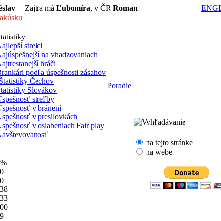
ěslav
| Zajtra má
Ľubomíra
, v ČR
Roman
ENGL
akúsku
tatistiky
ajlepší strelci
ajúspešnejší na vhadzovaniach
ajtrestanejší hráči
rankári podľa úspešnosti zásahov
Štatistiky Čechov
Poradie
tatistiky Slovákov
spešnosť streľby
spešnosť v bránení
spešnosť v presilovkách
spešnosť v oslabeniach
Fair play
Navštevovanosť
na tejto stránke
na webe
G%
00
00
.38
.33
.00
69