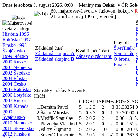
Dnes je
sobota
8. august 2026, 0:03 | Meniny má
Oskár
, v ČR
Sob
60. majstrovstvá sveta v ľadovom hokeji v
R
21. apríl - 5. máj 1996 [ Viedeň ]
Š
N
História
1996
N
Rakúsko
1997
N
Play off
Fínsko
1998
B
Základná časť
Štvrťfinále
Švajčiarsko
Kvalifikačná časť
Základná skupina
A
Semifinále
1999 Nórsko
Zápasy o záchranu
Š
Základná skupina
B
O bronz
2000 Rusko
Ú
Finále
2001 Nemecko
Ú
2002 Švédsko
Ú
2003 Fínsko
Ú
2004 Česko
2005 Rakúsko
Štatistiky hráčov Slovenska
2006 Lotyšsko
Hráči
2007 Rusko
GP
G
A
PTS
PIM
+/-
FO%
S
S
2008 Kanada
1.
Demitra Pavol
5
1
2
3
2
-3
33.33
25
4.
2009
2.
Šatan Miroslav
5
0
3
3
6
1
59.76
16
0.
Švajčiarsko
3.
Medřík Stanislav
5
2
0
2
2
-1
0.00
13
15
2010 Nemecko
.
Plavucha Vlastimil
5
2
0
2
0
2
0.00
15
13
2011 Slovensko
.
Pálffy Žigmund
5
2
0
2
10
-1
0.00
20
10
2012 Fínsko a
.
Sekeráš Ľubomír
5
2
0
2
4
-1
0.00
26
7.