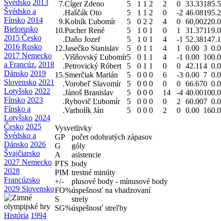
Švédsko
2013
7.
Cíger Zdeno
5
1
1
2
2
0
33.33
18
5.
Švédsko a
.
Haščák Oto
5
1
1
2
0
-2
46.08
19
5.
Fínsko
2014
9.
Kolník Ľubomír
5
0
2
2
4
0
60,00
22
0.
Bielorusko
10.
Pucher René
5
1
0
1
0
1
31.37
11
9.
2015 Česko
.
Daňo Jozef
5
1
0
1
4
-1
52.38
14
7.
2016 Rusko
12.
Jasečko Stanislav
5
0
1
1
4
1
0.00
3
0.
2017 Nemecko
.
Višňovský Ľubomír
5
0
1
1
4
-1
0.00
10
0.
a Francúz.
2018
.
Petrovický Róbert
5
0
1
1
0
0
42.11
4
0.
Dánsko
2019
15.
Smerčiak Marián
5
0
0
0
6
-3
0.00
7
0.
Slovensko
2021
.
Vorobeľ Slavomír
5
0
0
0
0
0
66.67
0
0.
Lotyšsko
2022
.
Jánoš Branislav
5
0
0
0
14
-4
40.00
10
0.
Fínsko
2023
.
Rybovič Ľubomír
5
0
0
0
0
2
60.00
7
0.
Fínsko a
.
Varholík Ján
5
0
0
0
2
0
0.00
16
0.
Lotyšsko
2024
Česko
2025
Vysvetlivky
Švédsko a
GP
počet odohratých zápasov
Dánsko
2026
G
góly
Švajčiarsko
A
asistencie
2027 Nemecko
PTS
body
2028
PIM
trestné minúty
Francúzsko
+/-
plusové body - mínusové body
2029 Slovensko
FO%
úspešnosť na vhadzovaní
S
strely
SG%
úspešnosť streľby
História
1994