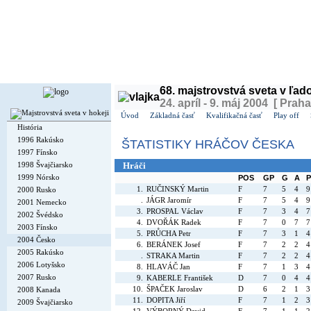
Dnes je
sobota
8. august 2026, 19:16 | Meniny má
Oskár
, v ČR
Soběslav
| Zajtra má
Ľubo
68. majstrovstvá sveta v ľa
24. apríl - 9. máj 2004 [ Praha
Úvod
Základná časť
Kvalifikačná časť
Play off
História
1996 Rakúsko
ŠTATISTIKY HRÁČOV ČESKA
1997 Fínsko
1998 Švajčiarsko
Hráči
1999 Nórsko
POS
GP
G
A
P
1.
RUČINSKÝ Martin
F
7
5
4
9
2000 Rusko
.
JÁGR Jaromír
F
7
5
4
9
2001 Nemecko
3.
PROSPAL Václav
F
7
3
4
7
2002 Švédsko
4.
DVOŘÁK Radek
F
7
0
7
7
2003 Fínsko
5.
PRŮCHA Petr
F
7
3
1
4
2004 Česko
6.
BERÁNEK Josef
F
7
2
2
4
2005 Rakúsko
.
STRAKA Martin
F
7
2
2
4
2006 Lotyšsko
8.
HLAVÁČ Jan
F
7
1
3
4
2007 Rusko
9.
KABERLE František
D
7
0
4
4
10.
ŠPAČEK Jaroslav
D
6
2
1
3
2008 Kanada
11.
DOPITA Jiří
F
7
1
2
3
2009 Švajčiarsko