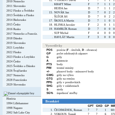
12.
VÝBORNÝ David
F
7
1
1
2
2010 Nemecko
.
KRAFT Milan
F
7
1
1
2
2011 Slovensko
.
HEJDA Jan
D
7
1
1
2
2012 Fínsko a Švédsko
15.
NOVÁK Jan
D
7
0
2
2
2013 Švédsko a Fínsko
.
ŠLÉGR Jiří
D
7
0
2
2
2014 Bielorusko
17.
ŠKOULA Martin
D
7
1
0
1
2015 Česko
18.
HLINKA Jaroslav
F
2
0
1
1
19.
HAMRLÍK Roman
D
7
0
0
0
2016 Rusko
.
SUP Michal
F
4
0
0
0
2017 Nemecko a Francúz.
.
HAVLÁT Martin
F
3
0
0
0
2018 Dánsko
2019 Slovensko
Vysvetlivky
2021 Lotyšsko
POS
pozícia (
F
- útočník,
D
- obranca)
2022 Fínsko
GP
počet odohratých zápasov
2023 Fínsko a Lotyšsko
G
góly
A
asistencie
2024 Česko
PTS
body
2025 Švédsko a Dánsko
PIM
trestné minúty
2026 Švajčiarsko
+/-
plusové body - mínusové body
GWG
góly na výhru
2027 Nemecko
GTG
góly na remízu
2028 Francúzsko
PPG
góly v presilovkách
2029 Slovensko
SHG
góly v oslabeniach
S
strely
SG%
úspešnosť streľby
História
Brankári
1994 Lillehammer
GPT
GKD
GP
MI
1998 Nagano
1.
ČECHMÁNEK, Roman
7
7
1
60
2002 Salt Lake City
2.
VOKOUN, Tomáš
7
7
6
37