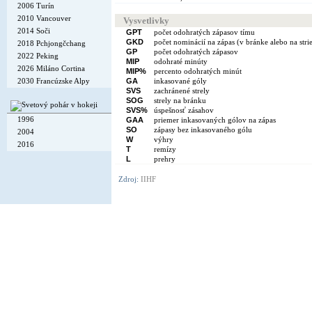
2006 Turín
2010 Vancouver
Vysvetlivky
2014 Soči
GPT
počet odohratých zápasov tímu
GKD
počet nominácií na zápas (v bránke alebo na stri
2018 Pchjongčchang
GP
počet odohratých zápasov
2022 Peking
MIP
odohraté minúty
2026 Miláno Cortina
MIP%
percento odohratých minút
2030 Francúzske Alpy
GA
inkasované góly
SVS
zachránené strely
SOG
strely na bránku
SVS%
úspešnosť zásahov
1996
GAA
priemer inkasovaných gólov na zápas
SO
zápasy bez inkasovaného gólu
2004
W
výhry
2016
T
remízy
L
prehry
Zdroj:
IIHF
Copyright © 2002-26
Flexi Systems
.
Info
. Time 0.004 s