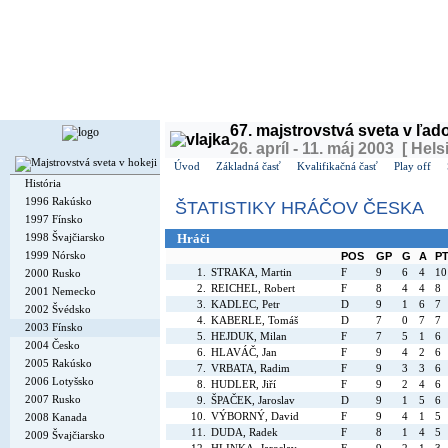
Dnes je
piatok
7. august 2026, 2:56 | Meniny má
Štefánia
, v ČR
Lada
| Zajtra má
Oskár
, 
67. majstrovstvá sveta v ľa
26. apríl - 11. máj 2003 [ Hels
Úvod
Základná časť
Kvalifikačná časť
Play off
História
1996 Rakúsko
ŠTATISTIKY HRÁČOV ČESKA
1997 Fínsko
1998 Švajčiarsko
Hráči
1999 Nórsko
POS
GP
G
A
P
1.
STRAKA, Martin
F
9
6
4
10
2000 Rusko
2.
REICHEL, Robert
F
8
4
4
8
2001 Nemecko
3.
KADLEC, Petr
D
9
1
6
7
2002 Švédsko
4.
KABERLE, Tomáš
D
7
0
7
7
2003 Fínsko
5.
HEJDUK, Milan
F
7
5
1
6
2004 Česko
6.
HLAVÁČ, Jan
F
9
4
2
6
2005 Rakúsko
7.
VRBATA, Radim
F
9
3
3
6
2006 Lotyšsko
8.
HUDLER, Jiří
F
9
2
4
6
2007 Rusko
9.
ŠPAČEK, Jaroslav
D
9
1
5
6
10.
VÝBORNÝ, David
F
9
4
1
5
2008 Kanada
11.
DUDA, Radek
F
8
1
4
5
2009 Švajčiarsko