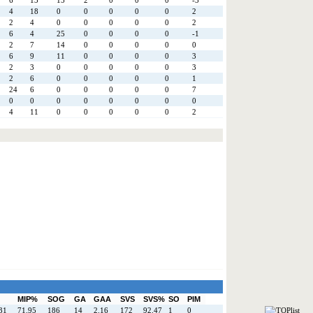
6
13
15
2
0
0
0
-3
4
18
0
0
0
0
0
2
2
4
0
0
0
0
0
2
6
4
25
0
0
0
0
-1
2
7
14
0
0
0
0
0
6
9
11
0
0
0
0
3
2
3
0
0
0
0
0
3
2
6
0
0
0
0
0
1
24
6
0
0
0
0
0
7
0
0
0
0
0
0
0
0
4
11
0
0
0
0
0
2
MIP%
SOG
GA
GAA
SVS
SVS%
SO
PIM
31
71.95
186
14
2.16
172
92.47
1
0