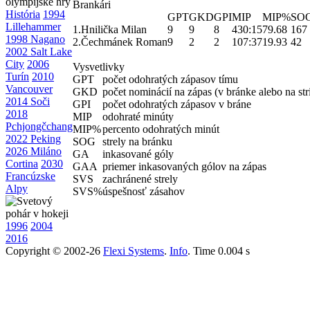
Brankári
História
1994
GPT
GKD
GPI
MIP
MIP%
SO
Lillehammer
1.
Hnilička Milan
9
9
8
430:15
79.68
167
1998 Nagano
2.
Čechmánek Roman
9
2
2
107:37
19.93
42
2002 Salt Lake
City
2006
Vysvetlivky
Turín
2010
GPT
počet odohratých zápasov tímu
Vancouver
GKD
počet nominácií na zápas (v bránke alebo na str
2014 Soči
GPI
počet odohratých zápasov v bráne
2018
MIP
odohraté minúty
Pchjongčchang
MIP%
percento odohratých minút
2022 Peking
SOG
strely na bránku
2026 Miláno
GA
inkasované góly
Cortina
2030
GAA
priemer inkasovaných gólov na zápas
Francúzske
SVS
zachránené strely
Alpy
SVS%
úspešnosť zásahov
1996
2004
2016
Copyright © 2002-26
Flexi Systems
.
Info
. Time 0.004 s