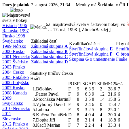
Dnes je
piatok
7. august 2026, 21:34 | Meniny má
Štefánia
, v ČR
62. majstrovstvá sveta v ľadovom hokeji vo
Š
História
1996
1. - 17. máj 1998 [ Zürich
:
Bazilej ]
Rakúsko
1997
Fínsko
1998
Švajčiarsko
Základná časť
Kvalifikačná časť
Play of
1999 Nórsko
Základná skupina
A
Štvrťfinálová skupina
E
Semifi
2000 Rusko
Základná skupina
B
Štvrťfinálová skupina
F
O bron
2001 Nemecko
Základná skupina
C
Skupina
G
o umiestnenie
Finále
2002 Švédsko
Základná skupina
D
2003 Fínsko
2004 Česko
Štatistiky hráčov Česka
2005 Rakúsko
Hráči
2006 Lotyšsko
POS
PTS
G
A
PTS
PIM
SG%
+/-
2007 Rusko
1.
Bělohlav
F
9
6
3
9
2
28.6
7
2008 Kanada
.
Patera Pavel
F
9
6
3
9
12
31.6
6
2009
3.
Procházka Martin
F
8
3
5
8
14
15.8
5
Švajčiarsko
4.
Výborný David
F
9
2
4
6
0
15.4
7
2010 Nemecko
5.
Lubina
F
9
3
2
5
8
25.0
1
2011
6.
Kučera František
D
8
4
0
4
4
20.0
4
Slovensko
7.
Dopita Jiří
F
8
3
1
4
4
18.8
6
2012 Fínsko a
8.
Kacíř Marian
F
7
2
2
4
4
33.3
4