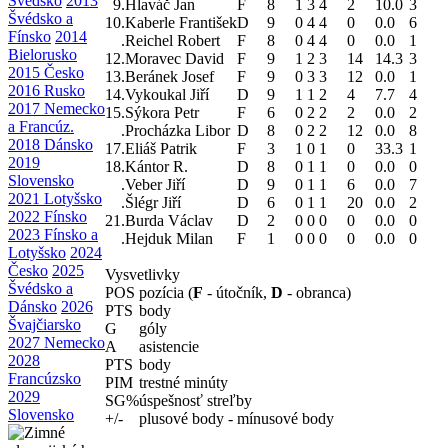
Švédsko
2013
9.
Hlaváč Jan
F
8
1
3
4
2
10.0
3
Švédsko a
10.
Kaberle František
D
9
0
4
4
0
0.0
6
Fínsko
2014
.
Reichel Robert
F
8
0
4
4
0
0.0
1
Bielorusko
12.
Moravec David
F
9
1
2
3
14
14.3
3
2015 Česko
13.
Beránek Josef
F
9
0
3
3
12
0.0
1
2016 Rusko
14.
Vykoukal Jiří
D
9
1
1
2
4
7.7
4
2017 Nemecko
15.
Sýkora Petr
F
6
0
2
2
2
0.0
2
a Francúz.
.
Procházka Libor
D
8
0
2
2
12
0.0
8
2018 Dánsko
17.
Eliáš Patrik
F
3
1
0
1
0
33.3
1
2019
18.
Kántor R.
D
8
0
1
1
0
0.0
0
Slovensko
.
Veber Jiří
D
9
0
1
1
6
0.0
7
2021 Lotyšsko
.
Šlégr Jiří
D
6
0
1
1
20
0.0
2
2022 Fínsko
21.
Burda Václav
D
2
0
0
0
0
0.0
0
2023 Fínsko a
.
Hejduk Milan
F
1
0
0
0
0
0.0
0
Lotyšsko
2024
Česko
2025
Vysvetlivky
Švédsko a
POS
pozícia (
F
- útočník,
D
- obranca)
Dánsko
2026
PTS
body
Švajčiarsko
G
góly
2027 Nemecko
A
asistencie
2028
PTS
body
Francúzsko
PIM
trestné minúty
2029
SG%
úspešnosť streľby
Slovensko
+/-
plusové body - mínusové body