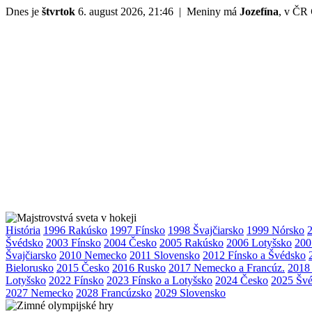
Dnes je
štvrtok
6. august 2026, 21:46 | Meniny má
Jozefína
, v ČR
História
1996 Rakúsko
1997 Fínsko
1998 Švajčiarsko
1999 Nórsko
Švédsko
2003 Fínsko
2004 Česko
2005 Rakúsko
2006 Lotyšsko
200
Švajčiarsko
2010 Nemecko
2011 Slovensko
2012 Fínsko a Švédsko
Bielorusko
2015 Česko
2016 Rusko
2017 Nemecko a Francúz.
2018
Lotyšsko
2022 Fínsko
2023 Fínsko a Lotyšsko
2024 Česko
2025 Švé
2027 Nemecko
2028 Francúzsko
2029 Slovensko